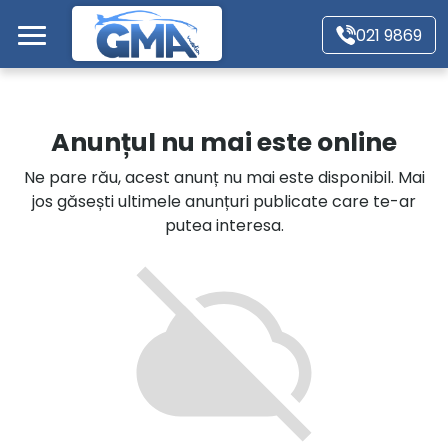
Mergi direct la conținutul principal
021 9869
Acasă
Anunțul nu mai este online
Autoturisme
Ne pare rău, acest anunț nu mai este disponibil. Mai
jos găsești ultimele anunțuri publicate care te-ar
Motociclete
putea interesa.
Autoutilitare
Alte tipuri vehicule
Despre Noi
Contact