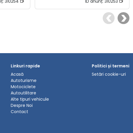
nț:
310254
ID anunț:
310253
Linkuri rapide
Politici și termeni
Acasă
Setări cookie-uri
Autoturisme
Motociclete
Autoutilitare
Alte tipuri vehicule
Despre Noi
Contact