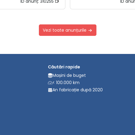
ID anunț:
310255
ID anu
Vezi toate anunțurile
Căutări rapide
Mașini de buget
< 100.000 km
An fabricație după 2020