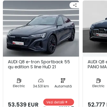
AUDI Q8 e-tron Sportback 55
AUDI Q8 
qu edition S line HuD 21
PANO MA
Electric
Electric
34.531 km
Automată
Vezi detalii
53.539 EUR
52.777