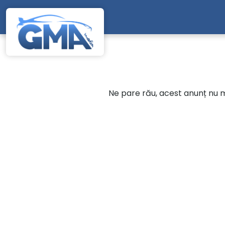
Mergi direct la conținutul principal
Ne pare rău, acest anunț nu ma