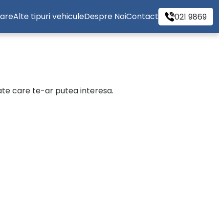
tare
Alte tipuri vehicule
Despre Noi
Contact
021 9869
cate care te-ar putea interesa.