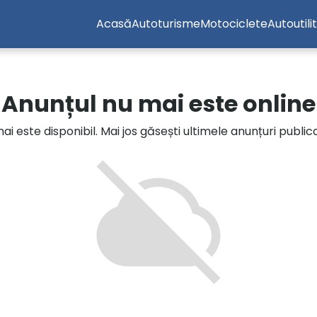
Acasă
Autoturisme
Motociclete
Autoutili
Anunțul nu mai este online
i este disponibil. Mai jos găsești ultimele anunțuri publi