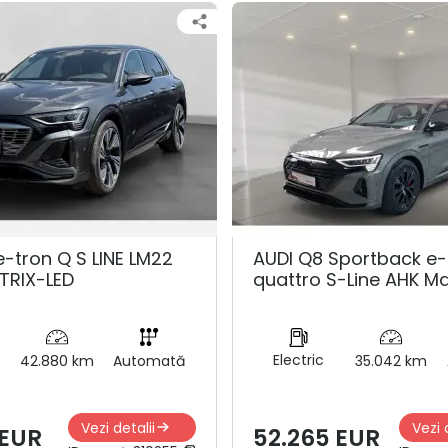
e-tron Q S LINE LM22
AUDI Q8 Sportback e-
TRIX-LED
quattro S-Line AHK Ma
Electric
42.880 km
Automată
35.042 km
Vezi detalii
Vezi 
 EUR
52.265 EUR