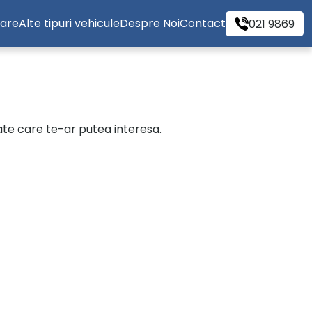
tare
Alte tipuri vehicule
Despre Noi
Contact
021 9869
cate care te-ar putea interesa.