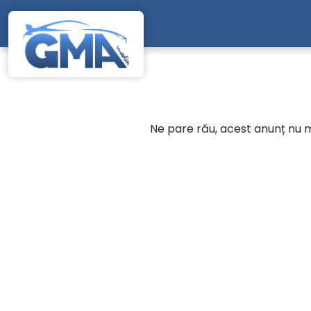
Mergi direct la conținutul principal
Ne pare rău, acest anunț nu ma