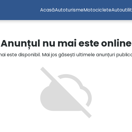
Acasă
Autoturisme
Motociclete
Autoutili
Anunțul nu mai este online
i este disponibil. Mai jos găsești ultimele anunțuri publi