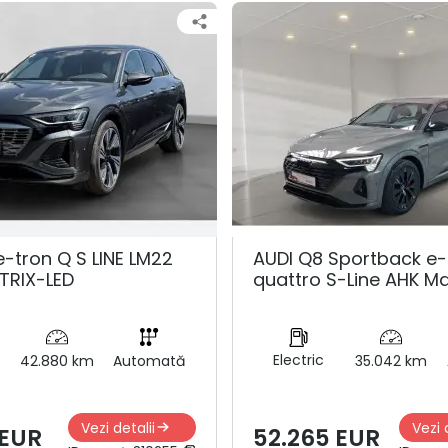
e-tron Q S LINE LM22
AUDI Q8 Sportback e-
TRIX-LED
quattro S-Line AHK Ma
Electric
42.880 km
Automată
35.042 km
Vezi detalii
Vezi 
 EUR
52.265 EUR