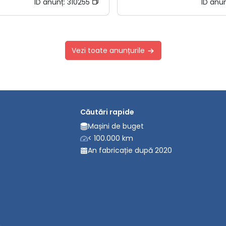
ID anunț:
310255
ID anu
Vezi toate anunțurile
Căutări rapide
Mașini de buget
< 100.000 km
An fabricație după 2020