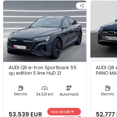
AUDI Q8 e-tron Sportback 55
AUDI Q8 
qu edition S line HuD 21
PANO MA
Electric
Electric
34.531 km
Automată
Vezi detalii
53.539 EUR
52.777