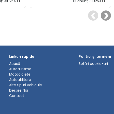
nț:
310254
ID anunț:
310253
Linkuri rapide
Politici și termeni
Acasă
Setări cookie-uri
Autoturisme
Motociclete
Autoutilitare
Alte tipuri vehicule
Despre Noi
Contact