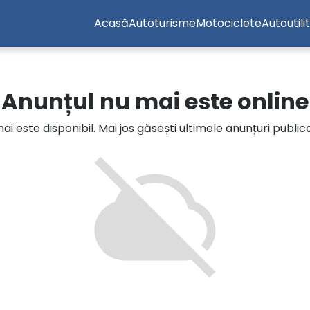
Acasă
Autoturisme
Motociclete
Autoutili
Anunțul nu mai este online
i este disponibil. Mai jos găsești ultimele anunțuri publi