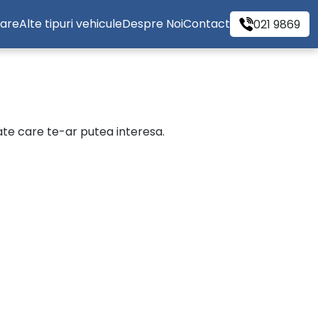
tare
Alte tipuri vehicule
Despre Noi
Contact
021 9869
cate care te-ar putea interesa.