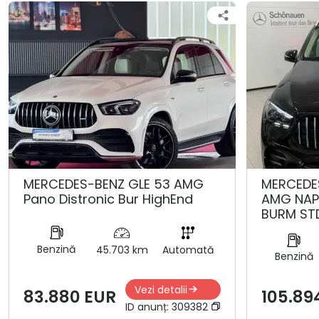
MERCEDES-BENZ GLE 53 AMG
MERCEDE
Pano Distronic Bur HighEnd
AMG NAP
BURM ST
Benzină
45.703 km
Automată
Benzină
Vezi detalii
83.880 EUR
105.89
ID anunț:
309382