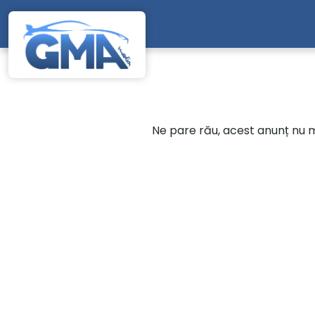
Mergi direct la conținutul principal
Ne pare rău, acest anunț nu ma