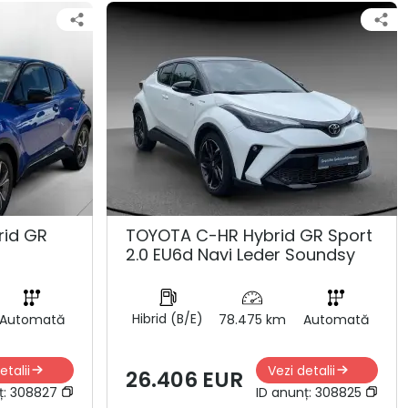
rid GR
TOYOTA C-HR Hybrid GR Sport
2.0 EU6d Navi Leder Soundsy
Hibrid (B/E)
Automată
78.475 km
Automată
etalii
Vezi detalii
26.406 EUR
ț:
308827
ID anunț:
308825