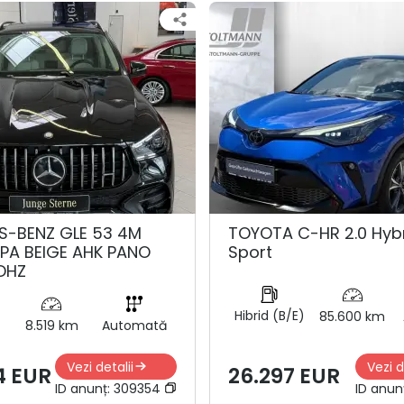
S-BENZ GLE 53 4M
TOYOTA C-HR 2.0 Hyb
PA BEIGE AHK PANO
Sport
DHZ
Hibrid (B/E)
85.600 km
8.519 km
Automată
Vezi detalii
Vezi d
4 EUR
26.297 EUR
ID anunț:
309354
ID anun