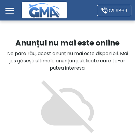
Mergi direct la conținutul principal
021 9869
Acasă
Anunțul nu mai este online
Autoturisme
Ne pare rău, acest anunț nu mai este disponibil. Mai
jos găsești ultimele anunțuri publicate care te-ar
Motociclete
putea interesa.
Autoutilitare
Alte tipuri vehicule
Despre Noi
Contact