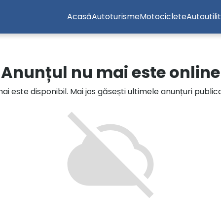
Acasă
Autoturisme
Motociclete
Autoutili
Anunțul nu mai este online
i este disponibil. Mai jos găsești ultimele anunțuri publi