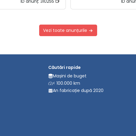
ID anunț:
310255
ID anu
Vezi toate anunțurile
Căutări rapide
Mașini de buget
< 100.000 km
An fabricație după 2020