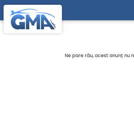
Mergi direct la conținutul principal
Ne pare rău, acest anunț nu ma