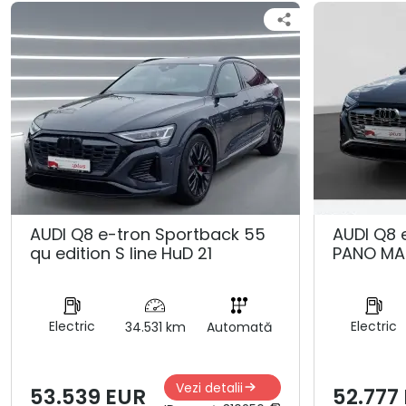
AUDI Q8 e-tron Sportback 55
AUDI Q8 
qu edition S line HuD 21
PANO MA
Electric
Electric
34.531 km
Automată
Vezi detalii
53.539 EUR
52.777