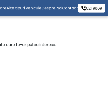
tare
Alte tipuri vehicule
Despre Noi
Contact
021 9869
cate care te-ar putea interesa.