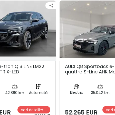
e-tron Q S LINE LM22
AUDI Q8 Sportback e-
TRIX-LED
quattro S-Line AHK Ma
Electric
42.880 km
Automată
35.042 km
Vezi detalii
Vezi 
 EUR
52.265 EUR