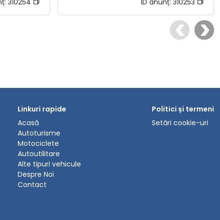
nț:
310254
ID anunț:
310253
Linkuri rapide
Politici și termeni
Acasă
Setări cookie-uri
Autoturisme
Motociclete
Autoutilitare
Alte tipuri vehicule
Despre Noi
Contact