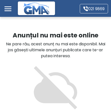
Mergi direct la conținutul principal
021 9869
Acasă
Anunțul nu mai este online
Autoturisme
Ne pare rău, acest anunț nu mai este disponibil. Mai
jos găsești ultimele anunțuri publicate care te-ar
Motociclete
putea interesa.
Autoutilitare
Alte tipuri vehicule
Despre Noi
Contact