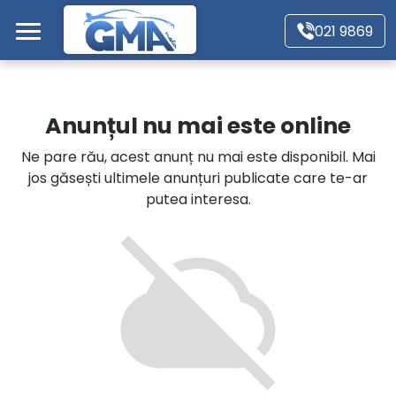
Mergi direct la conținutul principal
021 9869
Acasă
Anunțul nu mai este online
Autoturisme
Ne pare rău, acest anunț nu mai este disponibil. Mai
jos găsești ultimele anunțuri publicate care te-ar
Motociclete
putea interesa.
Autoutilitare
Alte tipuri vehicule
Despre Noi
Contact