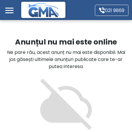
Mergi direct la conținutul principal
021 9869
Acasă
Anunțul nu mai este online
Autoturisme
Ne pare rău, acest anunț nu mai este disponibil. Mai
jos găsești ultimele anunțuri publicate care te-ar
Motociclete
putea interesa.
Autoutilitare
Alte tipuri vehicule
Despre Noi
Contact