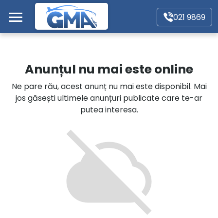
Mergi direct la conținutul principal
021 9869
Acasă
Anunțul nu mai este online
Autoturisme
Ne pare rău, acest anunț nu mai este disponibil. Mai
jos găsești ultimele anunțuri publicate care te-ar
Motociclete
putea interesa.
Autoutilitare
Alte tipuri vehicule
Despre Noi
Contact