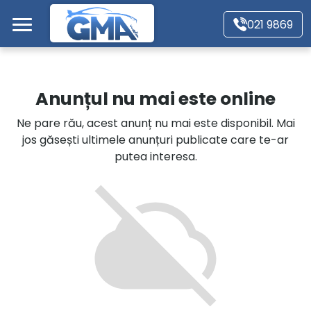
Mergi direct la conținutul principal
021 9869
Acasă
Anunțul nu mai este online
Autoturisme
Ne pare rău, acest anunț nu mai este disponibil. Mai
jos găsești ultimele anunțuri publicate care te-ar
Motociclete
putea interesa.
Autoutilitare
Alte tipuri vehicule
Despre Noi
Contact