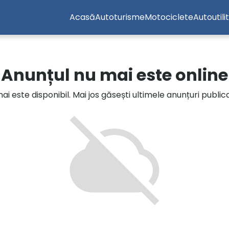
Acasă
Autoturisme
Motociclete
Autoutili
Anunțul nu mai este online
i este disponibil. Mai jos găsești ultimele anunțuri publi