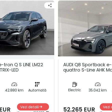
e-tron Q S LINE LM22
AUDI Q8 Sportback e-
TRIX-LED
quattro S-Line AHK Ma
Electric
42.880 km
Automată
35.042 km
Vezi detalii
Vezi 
 EUR
52.265 EUR