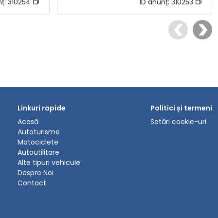
nț:
310254
ID anunț:
310253
Linkuri rapide
Politici și termeni
Acasă
Setări cookie-uri
Autoturisme
Motociclete
Autoutilitare
Alte tipuri vehicule
Despre Noi
Contact