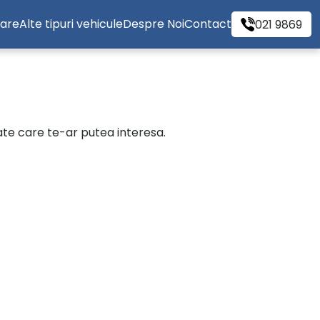
tare
Alte tipuri vehicule
Despre Noi
Contact
021 9869
cate care te-ar putea interesa.