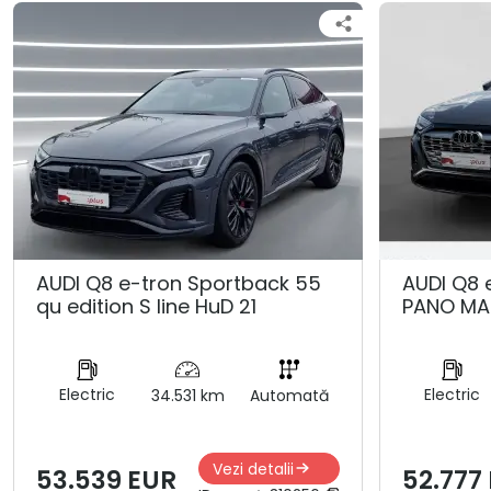
AUDI Q8 e-tron Sportback 55
AUDI Q8 
qu edition S line HuD 21
PANO MA
Electric
Electric
34.531 km
Automată
Vezi detalii
53.539 EUR
52.777