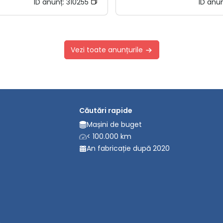
ID anunț:
310255
ID anu
Vezi toate anunțurile
Căutări rapide
Mașini de buget
< 100.000 km
An fabricație după 2020