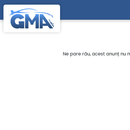
Mergi direct la conținutul principal
Ne pare rău, acest anunț nu ma