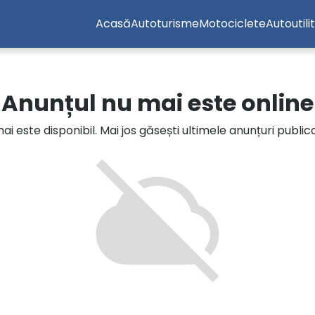
Acasă
Autoturisme
Motociclete
Autoutili
Anunțul nu mai este online
i este disponibil. Mai jos găsești ultimele anunțuri publi