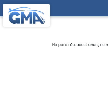
Mergi direct la conținutul principal
Ne pare rău, acest anunț nu ma