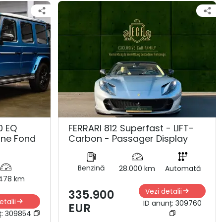
0 EQ
FERRARI 812 Superfast - LIFT-
Line Fond
Carbon - Passager Display
Benzină
28.000 km
Automată
478 km
Vezi detalii
335.900
etalii
ID anunț:
309760
EUR
ț:
309854