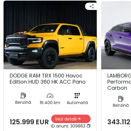
DODGE RAM TRX 1500 Havoc
LAMBORGH
Edition HUD 360 HK ACC Pano
Performa
Carbon
Benzină
16.400 km
Automată
Benzină
Vezi detalii
125.999 EUR
343.11
ID anunț:
309863