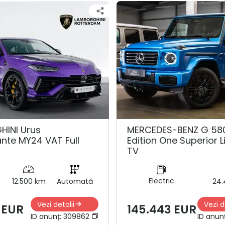
INI Urus
MERCEDES-BENZ G 58
nte MY24 VAT Full
Edition One Superior 
TV
Electric
12.500 km
Automată
24.
Vezi detalii
Vezi d
2 EUR
145.443 EUR
ID anunț:
309862
ID anun