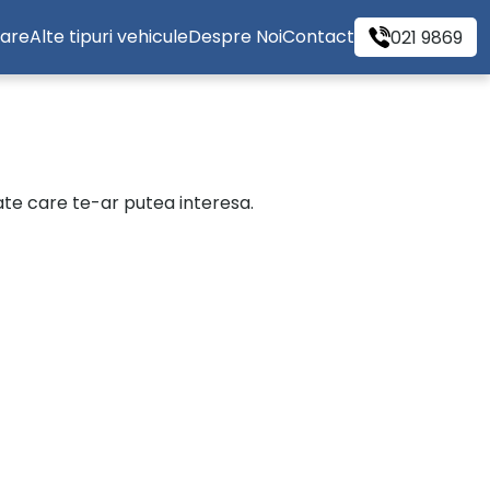
tare
Alte tipuri vehicule
Despre Noi
Contact
021 9869
cate care te-ar putea interesa.