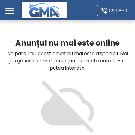
Mergi direct la conținutul principal
021 9869
Acasă
Anunțul nu mai este online
Autoturisme
Ne pare rău, acest anunț nu mai este disponibil. Mai
jos găsești ultimele anunțuri publicate care te-ar
Motociclete
putea interesa.
Autoutilitare
Alte tipuri vehicule
Despre Noi
Contact