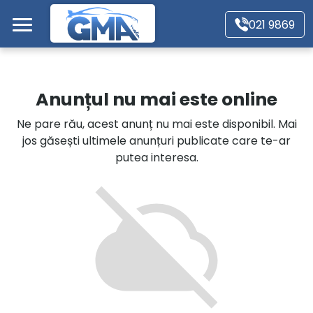
Mergi direct la conținutul principal
021 9869
Acasă
Anunțul nu mai este online
Autoturisme
Ne pare rău, acest anunț nu mai este disponibil. Mai
jos găsești ultimele anunțuri publicate care te-ar
Motociclete
putea interesa.
Autoutilitare
Alte tipuri vehicule
Despre Noi
Contact