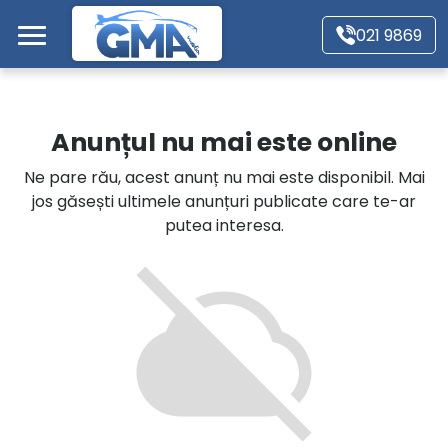
Mergi direct la conținutul principal
021 9869
Acasă
Anunțul nu mai este online
Autoturisme
Ne pare rău, acest anunț nu mai este disponibil. Mai
jos găsești ultimele anunțuri publicate care te-ar
Motociclete
putea interesa.
Autoutilitare
Alte tipuri vehicule
Despre Noi
Contact