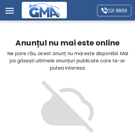
Mergi direct la conținutul principal
021 9869
Acasă
Anunțul nu mai este online
Autoturisme
Ne pare rău, acest anunț nu mai este disponibil. Mai
jos găsești ultimele anunțuri publicate care te-ar
Motociclete
putea interesa.
Autoutilitare
Alte tipuri vehicule
Despre Noi
Contact