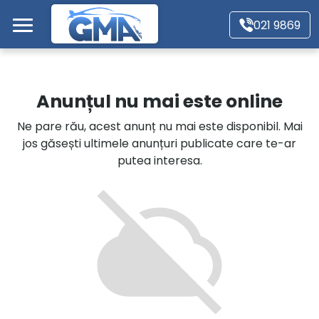
Mergi direct la conținutul principal
021 9869
Acasă
Anunțul nu mai este online
Autoturisme
Ne pare rău, acest anunț nu mai este disponibil. Mai
jos găsești ultimele anunțuri publicate care te-ar
Motociclete
putea interesa.
Autoutilitare
Alte tipuri vehicule
Despre Noi
Contact