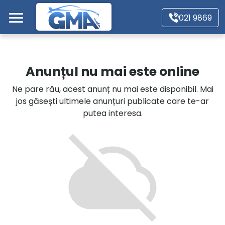
Mergi direct la conținutul principal
021 9869
Acasă
Anunțul nu mai este online
Autoturisme
Ne pare rău, acest anunț nu mai este disponibil. Mai
jos găsești ultimele anunțuri publicate care te-ar
Motociclete
putea interesa.
Autoutilitare
Alte tipuri vehicule
Despre Noi
Contact