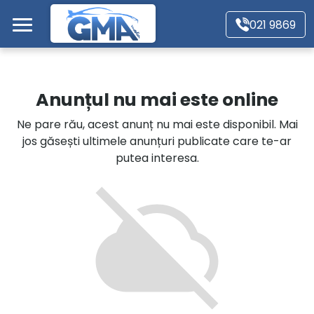
Mergi direct la conținutul principal
021 9869
Acasă
Anunțul nu mai este online
Autoturisme
Ne pare rău, acest anunț nu mai este disponibil. Mai
jos găsești ultimele anunțuri publicate care te-ar
Motociclete
putea interesa.
Autoutilitare
Alte tipuri vehicule
Despre Noi
Contact