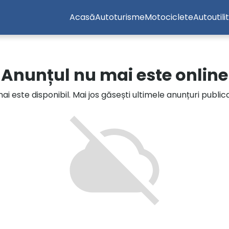
Acasă
Autoturisme
Motociclete
Autoutili
Anunțul nu mai este online
i este disponibil. Mai jos găsești ultimele anunțuri publi