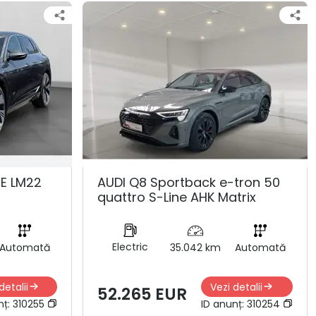
NE LM22
AUDI Q8 Sportback e-tron 50
quattro S-Line AHK Matrix
Electric
Automată
35.042 km
Automată
detalii
Vezi detalii
52.265 EUR
nț:
310255
ID anunț:
310254