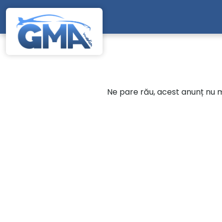
Mergi direct la conținutul principal
Ne pare rău, acest anunț nu ma