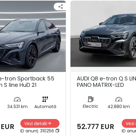
e-tron Sportback 55
AUDI Q8 e-tron Q S LI
n S line HuD 21
PANO MATRIX-LED
Electric
34.531 km
Automată
42.880 km
Vezi detalii
Vezi 
 EUR
52.777 EUR
ID anunț:
310256
ID anu