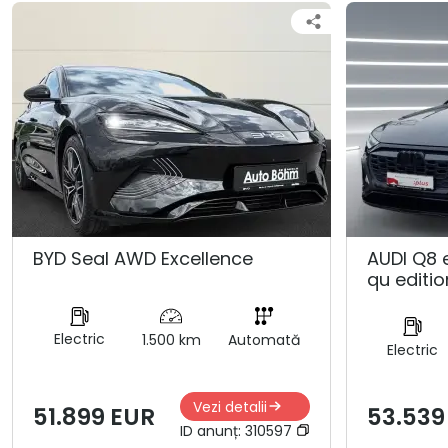
BYD Seal AWD Excellence
AUDI Q8 
qu editio
Electric
1.500 km
Automată
Electric
Vezi detalii
51.899 EUR
53.539
ID anunț:
310597