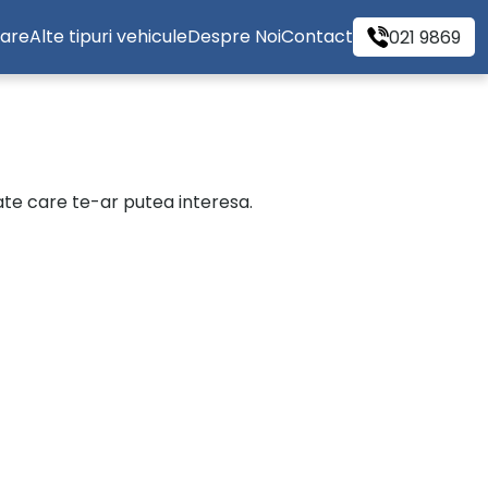
tare
Alte tipuri vehicule
Despre Noi
Contact
021 9869
cate care te-ar putea interesa.