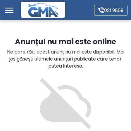
Mergi direct la conținutul principal
021 9869
Acasă
Anunțul nu mai este online
Autoturisme
Ne pare rău, acest anunț nu mai este disponibil. Mai
jos găsești ultimele anunțuri publicate care te-ar
Motociclete
putea interesa.
Autoutilitare
Alte tipuri vehicule
Despre Noi
Contact