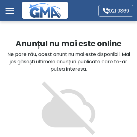
Mergi direct la conținutul principal
021 9869
Acasă
Anunțul nu mai este online
Autoturisme
Ne pare rău, acest anunț nu mai este disponibil. Mai
jos găsești ultimele anunțuri publicate care te-ar
Motociclete
putea interesa.
Autoutilitare
Alte tipuri vehicule
Despre Noi
Contact