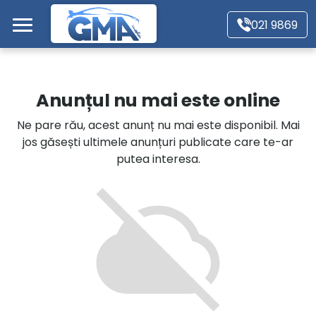
Mergi direct la conținutul principal
021 9869
Acasă
Anunțul nu mai este online
Autoturisme
Ne pare rău, acest anunț nu mai este disponibil. Mai
jos găsești ultimele anunțuri publicate care te-ar
Motociclete
putea interesa.
Autoutilitare
Alte tipuri vehicule
Despre Noi
Contact