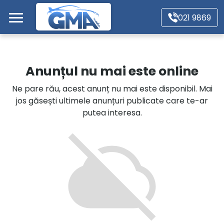
Mergi direct la conținutul principal
021 9869
Acasă
Anunțul nu mai este online
Autoturisme
Ne pare rău, acest anunț nu mai este disponibil. Mai
jos găsești ultimele anunțuri publicate care te-ar
Motociclete
putea interesa.
Autoutilitare
Alte tipuri vehicule
Despre Noi
Contact