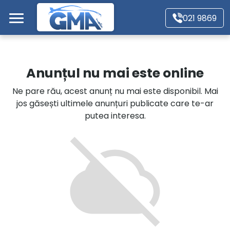
Mergi direct la conținutul principal
021 9869
Acasă
Anunțul nu mai este online
Autoturisme
Ne pare rău, acest anunț nu mai este disponibil. Mai
jos găsești ultimele anunțuri publicate care te-ar
Motociclete
putea interesa.
Autoutilitare
Alte tipuri vehicule
Despre Noi
Contact