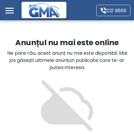
Mergi direct la conținutul principal
021 9869
Acasă
Anunțul nu mai este online
Autoturisme
Ne pare rău, acest anunț nu mai este disponibil. Mai
jos găsești ultimele anunțuri publicate care te-ar
Motociclete
putea interesa.
Autoutilitare
Alte tipuri vehicule
Despre Noi
Contact