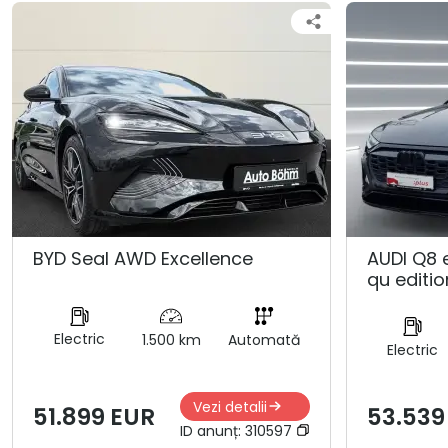
BYD Seal AWD Excellence
AUDI Q8 
qu editio
Electric
1.500 km
Automată
Electric
Vezi detalii
51.899 EUR
53.539
ID anunț:
310597