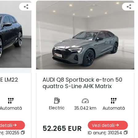
NE LM22
AUDI Q8 Sportback e-tron 50
quattro S-Line AHK Matrix
Electric
Automată
35.042 km
Automată
detalii
Vezi detalii
52.265 EUR
nț:
310255
ID anunț:
310254