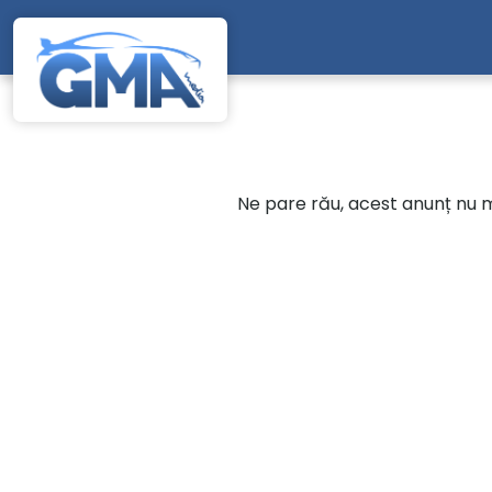
Mergi direct la conținutul principal
Ne pare rău, acest anunț nu ma