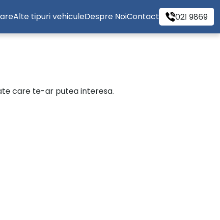
tare
Alte tipuri vehicule
Despre Noi
Contact
021 9869
cate care te-ar putea interesa.