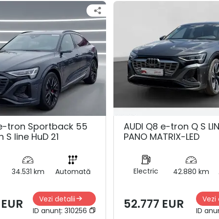
e-tron Sportback 55
AUDI Q8 e-tron Q S LI
n S line HuD 21
PANO MATRIX-LED
Electric
34.531 km
Automată
42.880 km
Vezi detalii
Vezi 
 EUR
52.777 EUR
ID anunț:
310256
ID anu