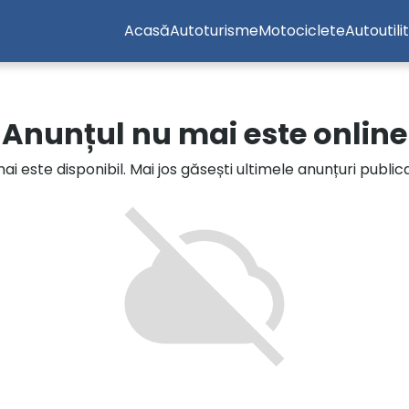
Acasă
Autoturisme
Motociclete
Autoutili
Anunțul nu mai este online
i este disponibil. Mai jos găsești ultimele anunțuri publi